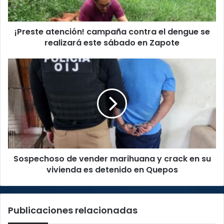
realizará
este
¡Preste atención! campaña contra el dengue se
sábado
en
realizará este sábado en Zapote
Zapote
Sospechoso
de
vender
marihuana
y
crack
en
su
vivienda
Sospechoso de vender marihuana y crack en su
es
detenido
vivienda es detenido en Quepos
en
Quepos
Publicaciones relacionadas