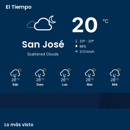
El Tiempo
20
℃
San José
20º - 20º
86%
3.13 km/h
Scattered Clouds
26
26
26
26
28
℃
℃
℃
℃
℃
Sáb
Dom
Lun
Mar
Mié
Lo más visto