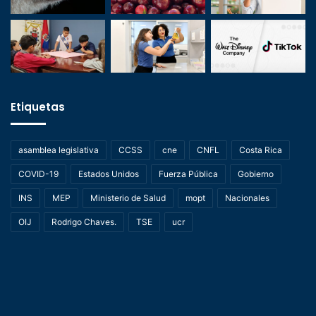
Etiquetas
asamblea legislativa
CCSS
cne
CNFL
Costa Rica
COVID-19
Estados Unidos
Fuerza Pública
Gobierno
INS
MEP
Ministerio de Salud
mopt
Nacionales
OIJ
Rodrigo Chaves.
TSE
ucr