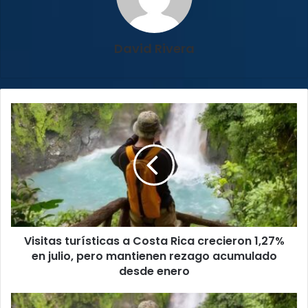
David Rivera
Visitas
turísticas
a
Costa
Rica
crecieron
1,27%
en
julio,
Visitas turísticas a Costa Rica crecieron 1,27%
pero
mantienen
en julio, pero mantienen rezago acumulado
rezago
desde enero
acumulado
desde
Costa