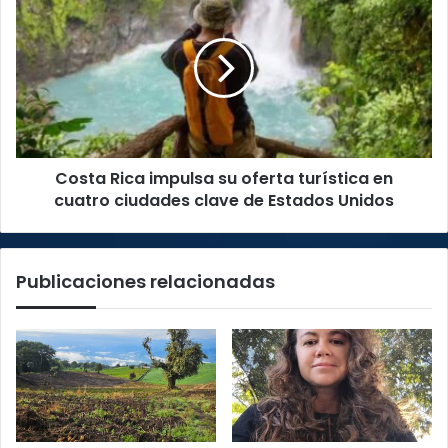
enero
Rica
impulsa
su
oferta
turística
en
cuatro
ciudades
Costa Rica impulsa su oferta turística en
clave
de
cuatro ciudades clave de Estados Unidos
Estados
Unidos
Publicaciones relacionadas