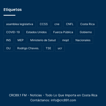
Etiquetas
asamblea legislativa
CCSS
cne
CNFL
Costa Rica
COVID-19
Estados Unidos
Fuerza Pública
Gobierno
INS
MEP
Ministerio de Salud
mopt
Nacionales
OIJ
Rodrigo Chaves.
TSE
ucr
CRC89.1 FM - Noticias - Todo Lo Que Importa en Costa Rica
Contáctanos: info@crc891.com