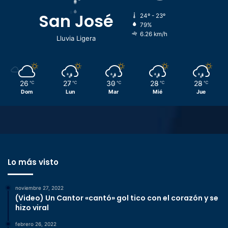
San José
24º - 23º
79%
6.26 km/h
Lluvia Ligera
26
27
30
28
28
℃
℃
℃
℃
℃
Dom
Lun
Mar
Mié
Jue
Lo más visto
noviembre 27, 2022
(Video) Un Cantor «cantó» gol tico con el corazón y se
hizo viral
febrero 26, 2022