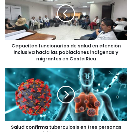
de
salud
en
atención
inclusiva
hacia
las
Capacitan funcionarios de salud en atención
poblaciones
indígenas
inclusiva hacia las poblaciones indígenas y
y
migrantes en Costa Rica
migrantes
en
Salud
Costa
confirma
Rica
tuberculosis
en
tres
personas
en
condición
de
Salud confirma tuberculosis en tres personas
calle