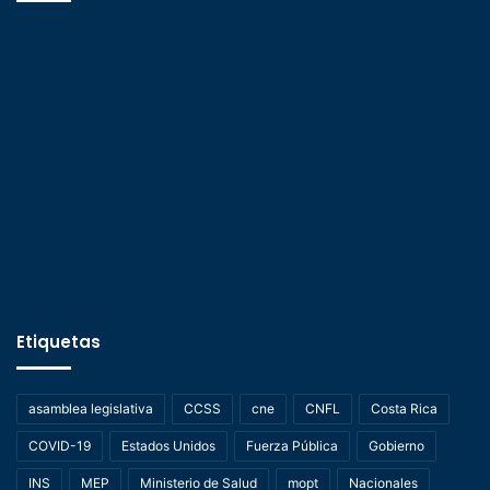
Etiquetas
asamblea legislativa
CCSS
cne
CNFL
Costa Rica
COVID-19
Estados Unidos
Fuerza Pública
Gobierno
INS
MEP
Ministerio de Salud
mopt
Nacionales