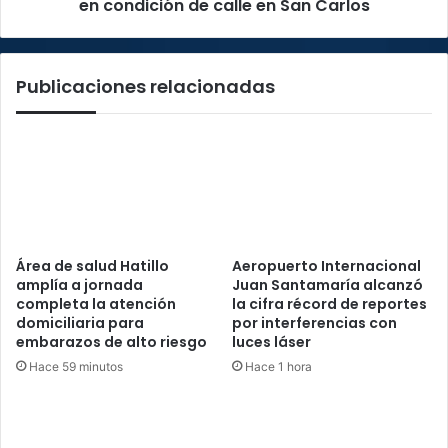
en
en condición de calle en San Carlos
San
Carlos
Publicaciones relacionadas
Área de salud Hatillo
Aeropuerto Internacional
amplía a jornada
Juan Santamaría alcanzó
completa la atención
la cifra récord de reportes
domiciliaria para
por interferencias con
embarazos de alto riesgo
luces láser
Hace 59 minutos
Hace 1 hora