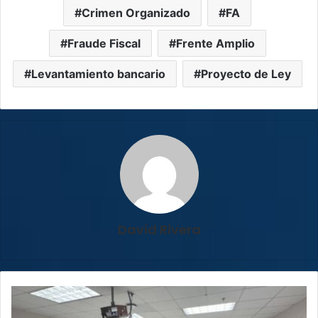
Crimen Organizado
FA
Fraude Fiscal
Frente Amplio
Levantamiento bancario
Proyecto de Ley
David Rivera
Capacitan
funcionarios