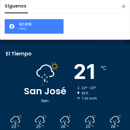
Síguenos
62.610
Fans
El Tiempo
21
℃
San José
22º - 20º
92%
1.34 km/h
Rain
23
25
26
25
28
℃
℃
℃
℃
℃