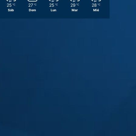
25
27
25
29
28
℃
℃
℃
℃
℃
Sáb
Dom
Lun
Mar
Mié