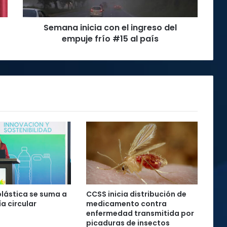
frío
#15
Semana inicia con el ingreso del
al
país
empuje frío #15 al país
plástica se suma a
CCSS inicia distribución de
a circular
medicamento contra
enfermedad transmitida por
picaduras de insectos