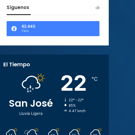
Síguenos
62.645
Fans
El Tiempo
22
℃
San José
22º - 22º
85%
4.47 km/h
Lluvia Ligera