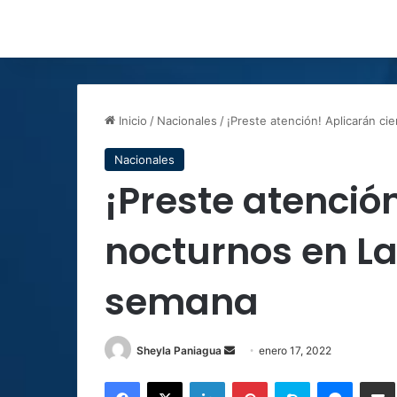
Inicio
/
Nacionales
/
¡Preste atención! Aplicarán c
Nacionales
¡Preste atención
nocturnos en La
semana
Send
Sheyla Paniagua
enero 17, 2022
an
Facebook
X
LinkedIn
Pinterest
Skype
Messen
C
email