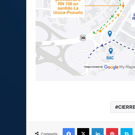
CIERR
Facebook
X
LinkedIn
Pinterest
S
Compartir