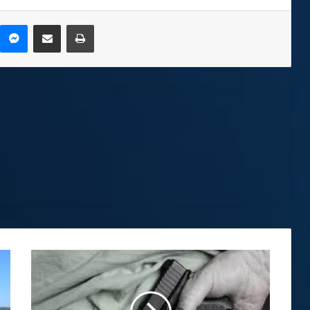
kype
Messenger
Compartir por correo electrónico
Imprimir
PUSC
solicita
agilizar
proyectos