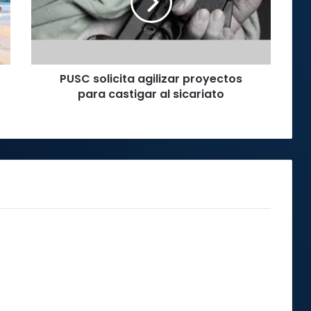
para
castigar
al
sicariato
PUSC solicita agilizar proyectos
para castigar al sicariato