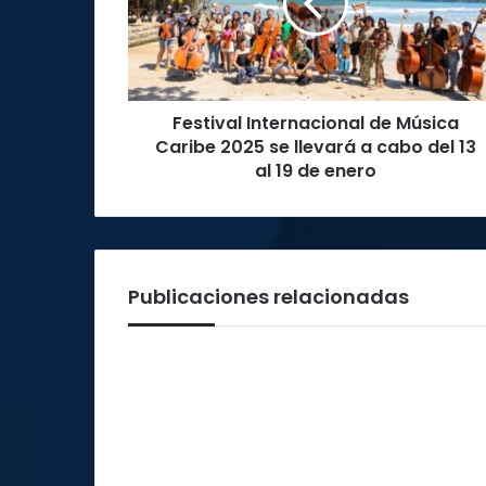
Caribe
2025
se
llevará
a
Festival Internacional de Música
cabo
del
Caribe 2025 se llevará a cabo del 13
13
al 19 de enero
al
19
de
enero
Publicaciones relacionadas