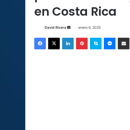
en Costa Rica
Send
David Rivera
enero 6, 2025
an
Facebook
X
LinkedIn
Pinterest
Skype
Messen
C
email