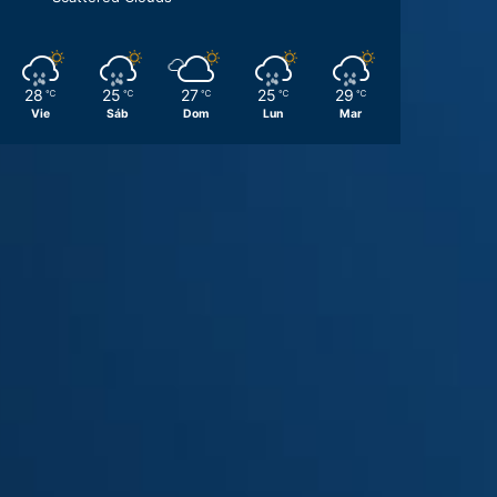
28
25
27
25
29
℃
℃
℃
℃
℃
Vie
Sáb
Dom
Lun
Mar