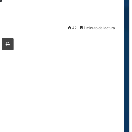
42
1 minuto de lectura
ger
ompartir por correo electrónico
Imprimir