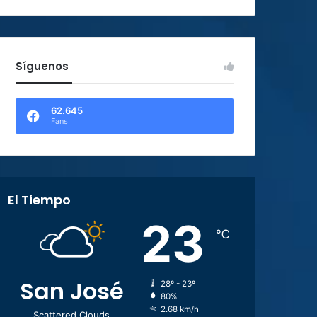
Síguenos
62.645
Fans
El Tiempo
23
℃
San José
28º - 23º
80%
2.68 km/h
Scattered Clouds