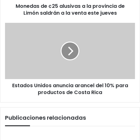
Monedas de ¢25 alusivas a la provincia de
saldrán
a
Limón saldrán a la venta este jueves
la
venta
Estados
este
Unidos
jueves
anuncia
arancel
del
10%
para
productos
de
Estados Unidos anuncia arancel del 10% para
Costa
Rica
productos de Costa Rica
Publicaciones relacionadas