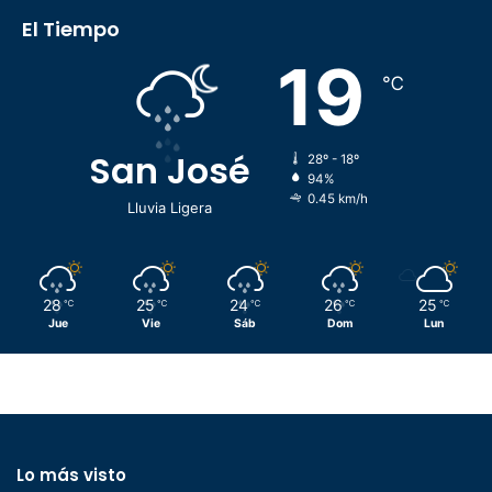
El Tiempo
19
℃
San José
28º - 18º
94%
0.45 km/h
Lluvia Ligera
28
25
24
26
25
℃
℃
℃
℃
℃
Jue
Vie
Sáb
Dom
Lun
Lo más visto