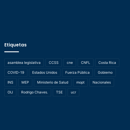
Etiquetas
asamblea legislativa
CCSS
cne
CNFL
Costa Rica
COVID-19
Estados Unidos
Fuerza Pública
Gobierno
INS
MEP
Ministerio de Salud
mopt
Nacionales
OIJ
Rodrigo Chaves.
TSE
ucr