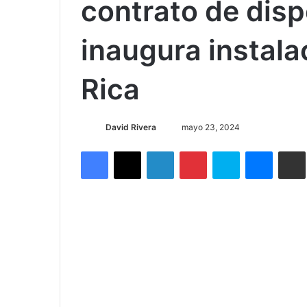
Inicio
/
Nacionales
/
Salud
/
Empresa de fabricación 
en Costa Rica
Nacionales
Salud
Empresa de fabr
contrato de dis
inaugura instala
Rica