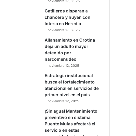
Por David Rivera
Casco norte de San José
tendrá cierres viales este
domingo por tradicional
actividad en el Museo de
los Niños
noviembre 28, 2025
Gatilleros disparan a
chancero y huyen con
lotería en Heredia
noviembre 28, 2025
Allanamiento en Orotina