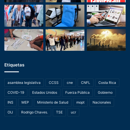
Etiquetas
asamblea legislativa
CCSS
cne
CNFL
Costa Rica
COVID-19
Estados Unidos
Fuerza Pública
Gobierno
INS
MEP
Ministerio de Salud
mopt
Nacionales
OIJ
Rodrigo Chaves.
TSE
ucr