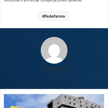
funcional o enfrentar complicaciones severas.
Fedefarma
Emilio Araya
Sitio
web
Sector
patronal
aprueba