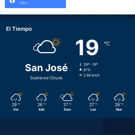
Fans
El Tiempo
19
℃
San José
29º - 19º
87%
2.68 km/h
Scattered Clouds
29
26
27
27
29
℃
℃
℃
℃
℃
Vie
Sáb
Dom
Lun
Mar