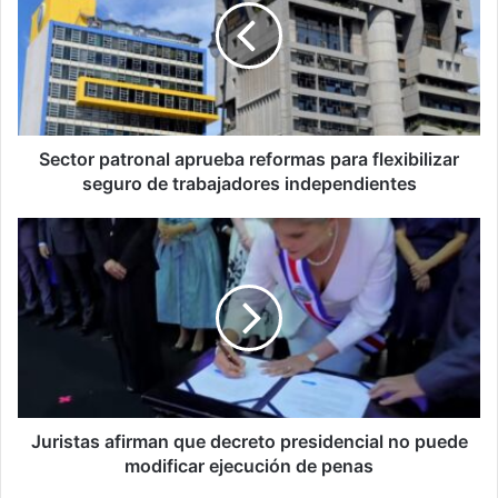
reformas
para
flexibilizar
seguro
de
trabajadores
independientes
Sector patronal aprueba reformas para flexibilizar
seguro de trabajadores independientes
Juristas
afirman
que
decreto
presidencial
no
puede
modificar
ejecución
de
Juristas afirman que decreto presidencial no puede
penas
modificar ejecución de penas