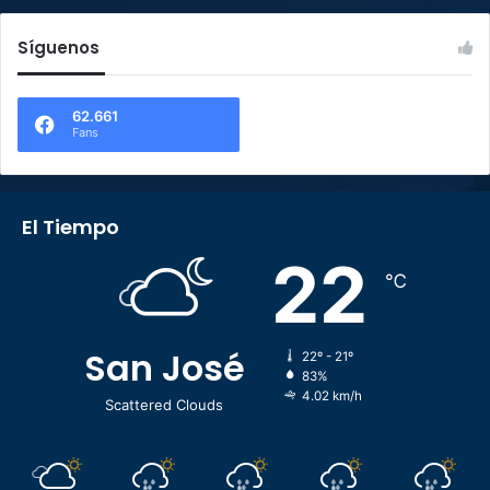
Síguenos
62.661
Fans
El Tiempo
22
℃
San José
22º - 21º
83%
4.02 km/h
Scattered Clouds