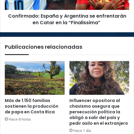
Catar
en
Confirmado: España y Argentina se enfrentarán
la
“Finalissima”
en Catar en la “Finalissima”
Publicaciones relacionadas
Más de 1.150 familias
Influencer opositora al
sostienen la producción
chavismo asegura que
de papa en Costa Rica
persecución política la
obligó a salir del país y
Hace 6 horas
pedir asilo en el extranjero
Hace 1 día