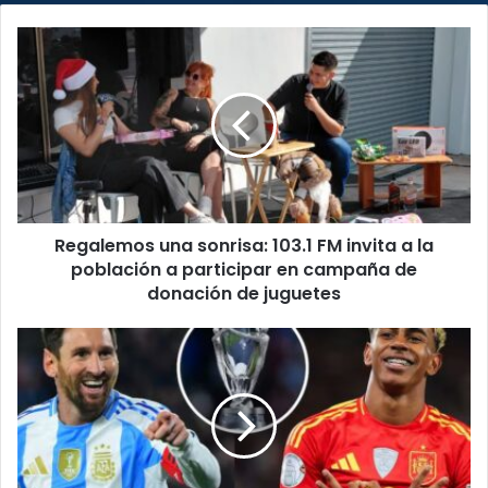
Regalemos
una
sonrisa:
103.1
FM
invita
a
la
población
Regalemos una sonrisa: 103.1 FM invita a la
a
participar
población a participar en campaña de
en
donación de juguetes
campaña
de
Confirmado:
donación
España
de
y
juguetes
Argentina
se
enfrentarán
en