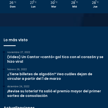
26
27
30
28
28
℃
℃
℃
℃
℃
Dom
Lun
Mar
Mié
Jue
Lo más visto
noviembre 27, 2022
(Video) Un Cantor «cantó» gol tico con el corazón y se
hizo viral
febrero 26, 2022
¿Tiene billetes de algodón? Vea cuáles dejan de
circular a partir del 1 de marzo
diciembre 24, 2022
¡Revise su lotería! Ya salió el premio mayor del primer
sorteo de consolación
Actualizaciones