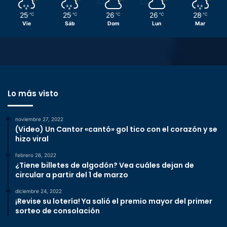
25
25
26
26
28
℃
℃
℃
℃
℃
Vie
Sáb
Dom
Lun
Mar
Lo más visto
noviembre 27, 2022
(Video) Un Cantor «cantó» gol tico con el corazón y se
hizo viral
febrero 26, 2022
¿Tiene billetes de algodón? Vea cuáles dejan de
circular a partir del 1 de marzo
diciembre 24, 2022
¡Revise su lotería! Ya salió el premio mayor del primer
sorteo de consolación