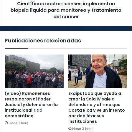
Científicos costarricenses implementan
del
cáncer
biopsia líquida para monitoreo y tratamiento
del cáncer
Publicaciones relacionadas
(Video) Ramonenses
Exdiputado que ayudó a
respaldaron al Poder
crear la Sala IV sale a
Judicial y defendieron la
defenderla y afirma que
institucionalidad
Costa Rica vive un intento
democrática
por debilitar sus
instituciones
Hace 1 hora
Hace 3 horas