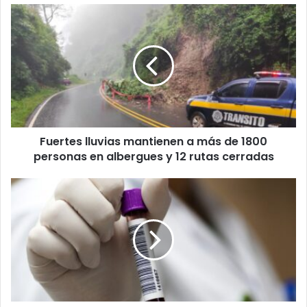
Fuertes
lluvias
mantienen
a
más
de
1800
personas
en
Fuertes lluvias mantienen a más de 1800
albergues
y
personas en albergues y 12 rutas cerradas
12
rutas
Científicos
cerradas
costarricenses
implementan
biopsia
líquida
para
monitoreo
y
tratamiento