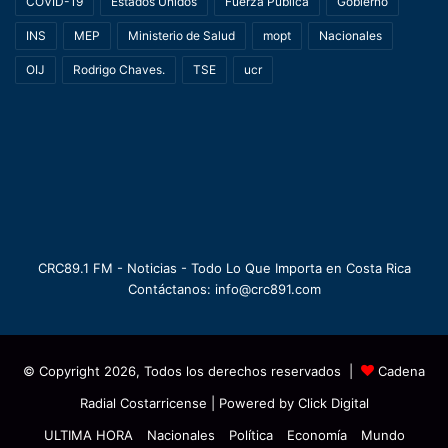
COVID-19
Estados Unidos
Fuerza Pública
Gobierno
INS
MEP
Ministerio de Salud
mopt
Nacionales
OIJ
Rodrigo Chaves.
TSE
ucr
CRC89.1 FM - Noticias - Todo Lo Que Importa en Costa Rica
Contáctanos: info@crc891.com
© Copyright 2026, Todos los derechos reservados |
Cadena
Radial Costarricense
| Powered by
Click Digital
ULTIMA HORA
Nacionales
Política
Economía
Mundo