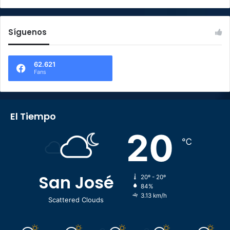
Síguenos
62.621
Fans
El Tiempo
20
℃
San José
20º - 20º
84%
3.13 km/h
Scattered Clouds