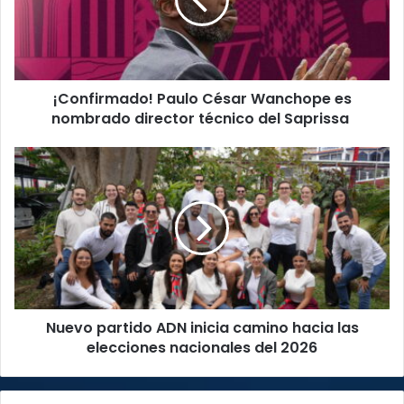
es
nombrado
director
técnico
del
¡Confirmado! Paulo César Wanchope es
Saprissa
nombrado director técnico del Saprissa
Nuevo
partido
ADN
inicia
camino
hacia
las
elecciones
nacionales
Nuevo partido ADN inicia camino hacia las
del
2026
elecciones nacionales del 2026