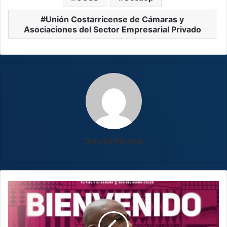
Unión Costarricense de Cámaras y
Asociaciones del Sector Empresarial Privado
David Rivera
¡Confirmado!
Paulo
César
Wanchope