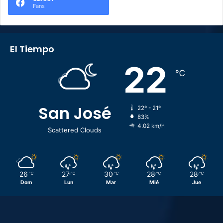
Fans
El Tiempo
22
℃
San José
22º - 21º
83%
4.02 km/h
Scattered Clouds
26
27
30
28
28
℃
℃
℃
℃
℃
Dom
Lun
Mar
Mié
Jue