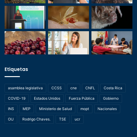
Etiquetas
asamblea legislativa
CCSS
cne
CNFL
Costa Rica
COVID-19
Estados Unidos
Fuerza Pública
Gobierno
INS
MEP
Ministerio de Salud
mopt
Nacionales
OIJ
Rodrigo Chaves.
TSE
ucr