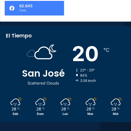
62.645
Fans
El Tiempo
20
℃
San José
22º - 20º
84%
3.58 km/h
Scattered Clouds
26
26
26
26
28
℃
℃
℃
℃
℃
Sáb
Dom
Lun
Mar
Mié