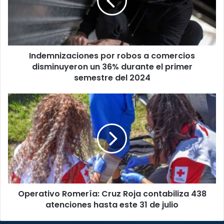
comercios
disminuyeron
un
36%
durante
Indemnizaciones por robos a comercios
el
primer
disminuyeron un 36% durante el primer
semestre
semestre del 2024
del
2024
Operativo
Romería:
Cruz
Roja
contabiliza
438
atenciones
hasta
este
Operativo Romería: Cruz Roja contabiliza 438
31
de
atenciones hasta este 31 de julio
julio