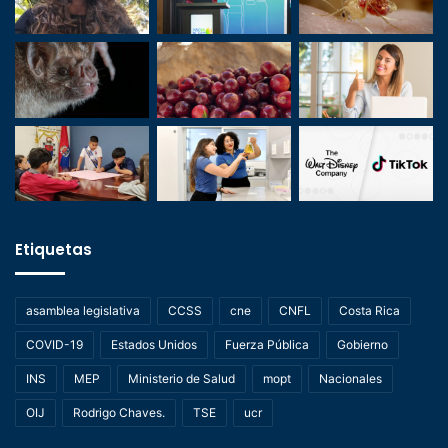
Etiquetas
asamblea legislativa
CCSS
cne
CNFL
Costa Rica
COVID-19
Estados Unidos
Fuerza Pública
Gobierno
INS
MEP
Ministerio de Salud
mopt
Nacionales
OIJ
Rodrigo Chaves.
TSE
ucr