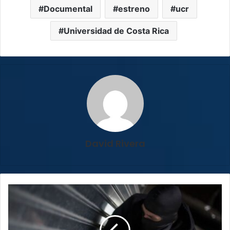
Documental
estreno
ucr
Universidad de Costa Rica
David Rivera
Indemnizaciones
por
robos
a