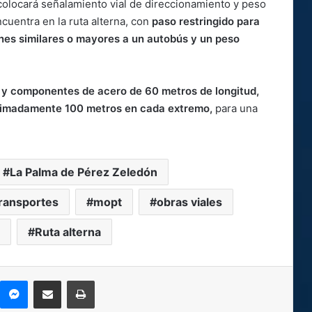
colocará señalamiento vial de direccionamiento y peso
cuentra en la ruta alterna, con
paso restringido para
nes similares o mayores a un autobús y un peso
s y componentes de acero de 60 metros de longitud,
oximadamente 100 metros en cada extremo,
para una
La Palma de Pérez Zeledón
Transportes
mopt
obras viales
Ruta alterna
kype
Messenger
Compartir por correo electrónico
Imprimir