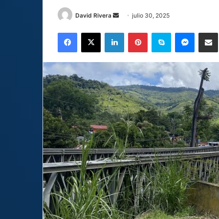
Send
David Rivera
julio 30, 2025
an
Facebook
X
LinkedIn
Pinterest
Skype
Messen
C
email