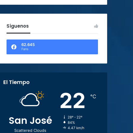
Síguenos
62.645
Fans
El Tiempo
22
℃
San José
28º - 22º
84%
4.47 km/h
Scattered Clouds