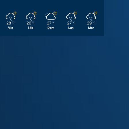
28
26
27
27
29
℃
℃
℃
℃
℃
Vie
Sáb
Dom
Lun
Mar