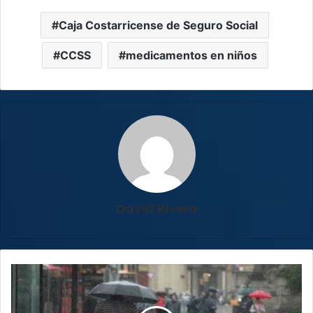
Caja Costarricense de Seguro Social
CCSS
medicamentos en niños
David Rivera
Lluvias
del
mes