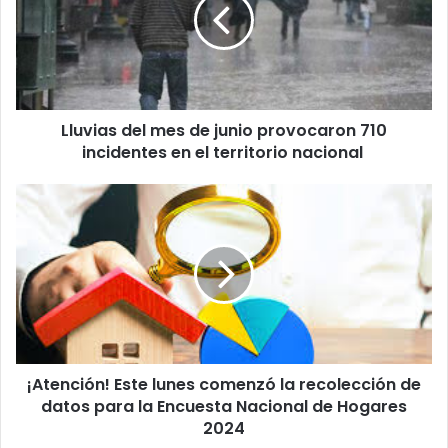
de
junio
provocaron
710
incidentes
en
Lluvias del mes de junio provocaron 710
el
territorio
incidentes en el territorio nacional
nacional
¡Atención!
Este
lunes
comenzó
la
recolección
de
datos
para
¡Atención! Este lunes comenzó la recolección de
la
Encuesta
datos para la Encuesta Nacional de Hogares
Nacional
2024
de