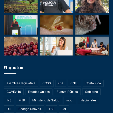
Etiquetas
asamblea legislativa
CCSS
cne
CNFL
Costa Rica
COVID-19
Estados Unidos
Fuerza Pública
Gobierno
INS
MEP
Ministerio de Salud
mopt
Nacionales
OIJ
Rodrigo Chaves.
TSE
ucr