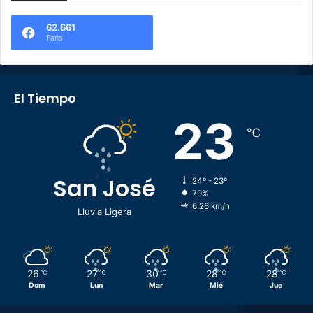
62.661
Fans
El Tiempo
23
℃
San José
24º - 23º
79%
6.26 km/h
Lluvia Ligera
26
27
30
28
28
℃
℃
℃
℃
℃
Dom
Lun
Mar
Mié
Jue