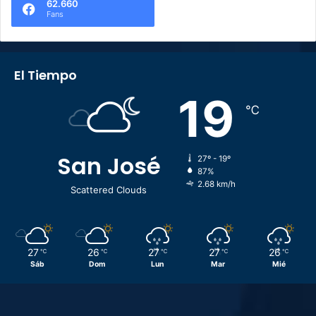
62.660
Fans
El Tiempo
19
℃
San José
27º - 19º
87%
2.68 km/h
Scattered Clouds
27
26
27
27
26
℃
℃
℃
℃
℃
Sáb
Dom
Lun
Mar
Mié