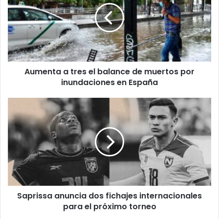
el
balance
de
muertos
por
inundaciones
Aumenta a tres el balance de muertos por
en
España
inundaciones en España
Saprissa
anuncia
dos
fichajes
internacionales
para
el
próximo
torneo
Saprissa anuncia dos fichajes internacionales
para el próximo torneo