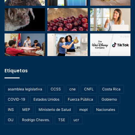
Etiquetas
asamblea legislativa
CCSS
cne
CNFL
Costa Rica
COVID-19
Estados Unidos
Fuerza Pública
Gobierno
INS
MEP
Ministerio de Salud
mopt
Nacionales
OIJ
Rodrigo Chaves.
TSE
ucr