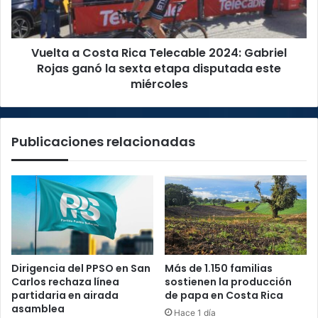
Gabriel
Rojas
ganó
Vuelta a Costa Rica Telecable 2024: Gabriel
la
sexta
Rojas ganó la sexta etapa disputada este
etapa
miércoles
disputada
este
miércoles
Publicaciones relacionadas
Dirigencia del PPSO en San
Más de 1.150 familias
Carlos rechaza línea
sostienen la producción
partidaria en airada
de papa en Costa Rica
asamblea
Hace 1 día