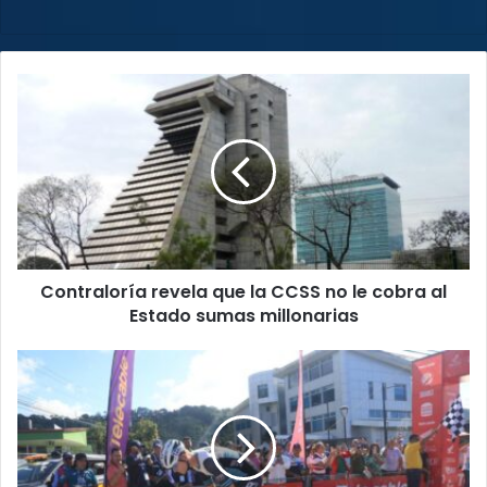
Contraloría
revela
que
la
CCSS
no
le
cobra
al
Contraloría revela que la CCSS no le cobra al
Estado
sumas
Estado sumas millonarias
millonarias
Vuelta
a
Costa
Rica
Telecable
2024: