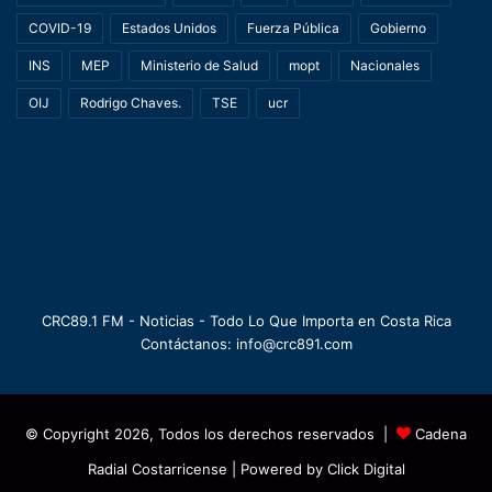
COVID-19
Estados Unidos
Fuerza Pública
Gobierno
INS
MEP
Ministerio de Salud
mopt
Nacionales
OIJ
Rodrigo Chaves.
TSE
ucr
CRC89.1 FM - Noticias - Todo Lo Que Importa en Costa Rica
Contáctanos: info@crc891.com
© Copyright 2026, Todos los derechos reservados |
Cadena
Radial Costarricense
| Powered by
Click Digital