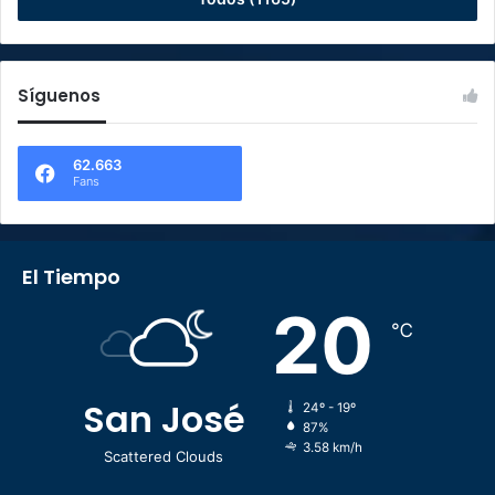
Síguenos
62.663
Fans
El Tiempo
20
℃
San José
24º - 19º
87%
3.58 km/h
Scattered Clouds