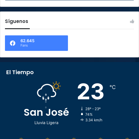
Síguenos
62.645
Fans
El Tiempo
23
℃
San José
28º - 23º
74%
3.34 km/h
Lluvia Ligera