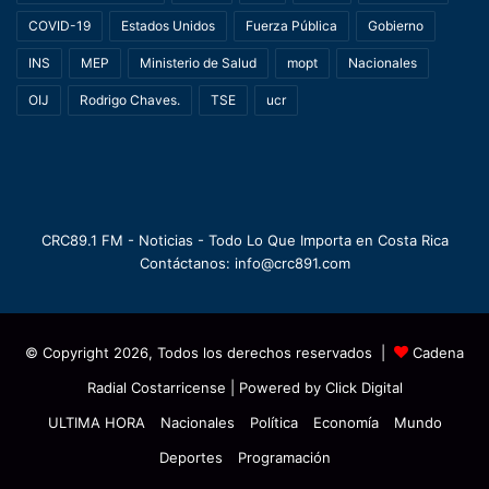
COVID-19
Estados Unidos
Fuerza Pública
Gobierno
INS
MEP
Ministerio de Salud
mopt
Nacionales
OIJ
Rodrigo Chaves.
TSE
ucr
CRC89.1 FM - Noticias - Todo Lo Que Importa en Costa Rica
Contáctanos: info@crc891.com
© Copyright 2026, Todos los derechos reservados |
Cadena
Radial Costarricense
| Powered by
Click Digital
ULTIMA HORA
Nacionales
Política
Economía
Mundo
Deportes
Programación