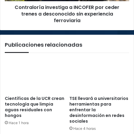
desconocido
Contraloría investiga a INCOFER por ceder
sin
experiencia
trenes a desconocido sin experiencia
ferroviaria
ferroviaria
Publicaciones relacionadas
Científicas de la UCR crean
TSE llevará a universitarios
tecnología que limpia
herramientas para
aguas residuales con
enfrentar la
hongos
desinformación en redes
sociales
Hace 1 hora
Hace 4 horas