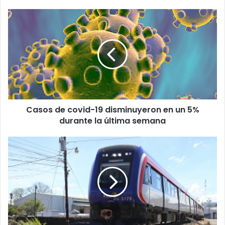
Casos
de
covid-
19
disminuyeron
en
un
5%
durante
Casos de covid-19 disminuyeron en un 5%
la
última
durante la última semana
semana
Contraloría
investiga
a
INCOFER
por
ceder
trenes
a