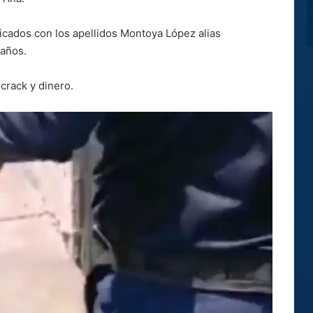
ficados con los apellidos Montoya López alias
 años.
 crack y dinero.