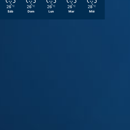
26
26
26
26
28
℃
℃
℃
℃
℃
Sáb
Dom
Lun
Mar
Mié