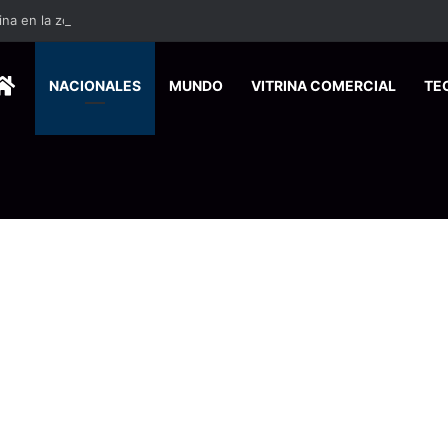
ina en la zona sur reactiva la alerta por mordeduras de murciélagos
HOME
NACIONALES
MUNDO
VITRINA COMERCIAL
TE