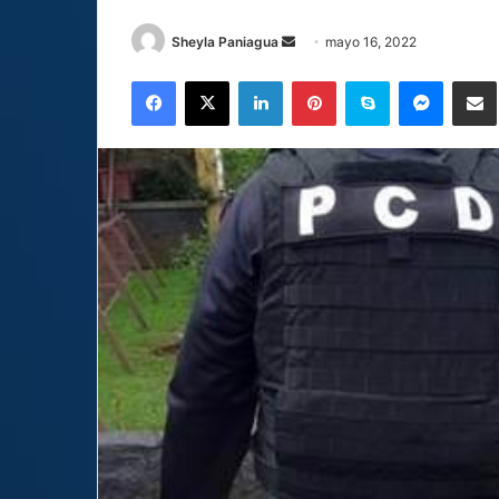
Send
Sheyla Paniagua
mayo 16, 2022
an
Facebook
X
LinkedIn
Pinterest
Skype
Messen
C
email