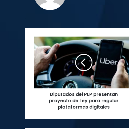
Diputados
del
PLP
presentan
proyecto
de
Ley
para
regular
Diputados del PLP presentan
plataformas
digitales
proyecto de Ley para regular
plataformas digitales