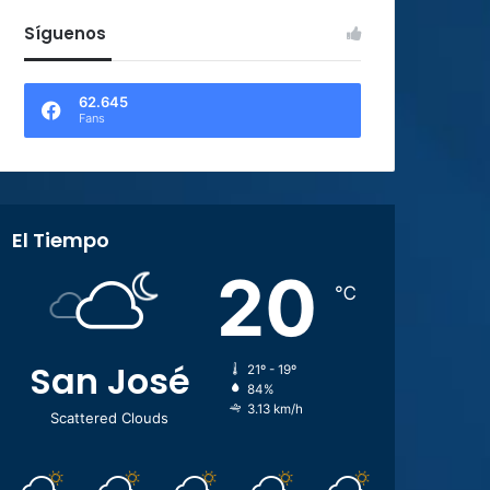
Síguenos
62.645
Fans
El Tiempo
20
℃
San José
21º - 19º
84%
3.13 km/h
Scattered Clouds