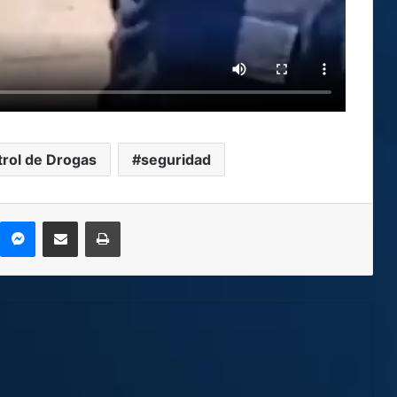
trol de Drogas
seguridad
kype
Messenger
Compartir por correo electrónico
Imprimir