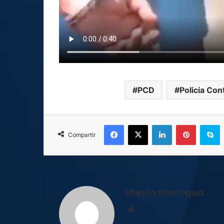
PCD
Policia Con
Facebook
X
LinkedIn
Pinterest
S
Compartir
Sheyla Paniagua
Sitio
web