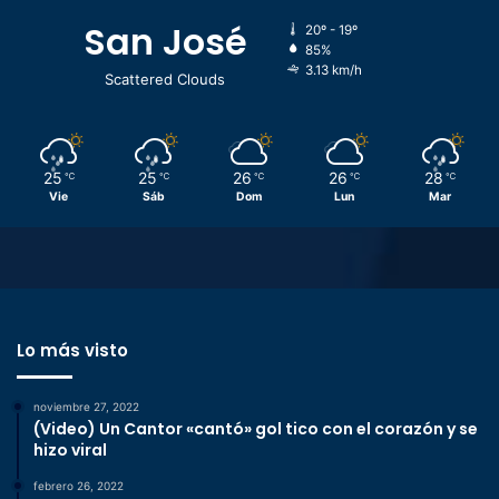
San José
20º - 19º
85%
3.13 km/h
Scattered Clouds
25
25
26
26
28
℃
℃
℃
℃
℃
Vie
Sáb
Dom
Lun
Mar
Lo más visto
noviembre 27, 2022
(Video) Un Cantor «cantó» gol tico con el corazón y se
hizo viral
febrero 26, 2022