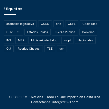
Etiquetas
asamblea legislativa
CCSS
cne
CNFL
Costa Rica
COVID-19
Estados Unidos
Fuerza Pública
Gobierno
INS
MEP
Ministerio de Salud
mopt
Nacionales
OIJ
Rodrigo Chaves.
TSE
ucr
CRC89.1 FM - Noticias - Todo Lo Que Importa en Costa Rica
Contáctanos: info@crc891.com