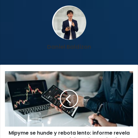
Daniel Baldizon
Mipyme
se
hunde
y
rebota
lento:
informe
revela
retroceso
Mipyme se hunde y rebota lento: informe revela
empresarial