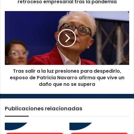
tras
retroceso empresarial tras la pandemia
la
pandemia
Tras
salir
a
la
luz
presiones
para
despedirlo,
esposo
Tras salir a la luz presiones para despedirlo,
de
Patricia
esposo de Patricia Navarro afirma que vive un
Navarro
daño que no se supera
afirma
que
vive
Publicaciones relacionadas
un
daño
que
no
se