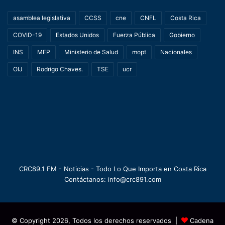
asamblea legislativa
CCSS
cne
CNFL
Costa Rica
COVID-19
Estados Unidos
Fuerza Pública
Gobierno
INS
MEP
Ministerio de Salud
mopt
Nacionales
OIJ
Rodrigo Chaves.
TSE
ucr
CRC89.1 FM - Noticias - Todo Lo Que Importa en Costa Rica
Contáctanos: info@crc891.com
© Copyright 2026, Todos los derechos reservados |
Cadena