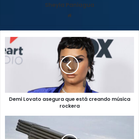
Sheyla Paniagua
Sitio
web
Demi
Lovato
asegura
que
está
creando
música
rockera
Demi Lovato asegura que está creando música
rockera
Estonia,
Letonia
y
Lituania