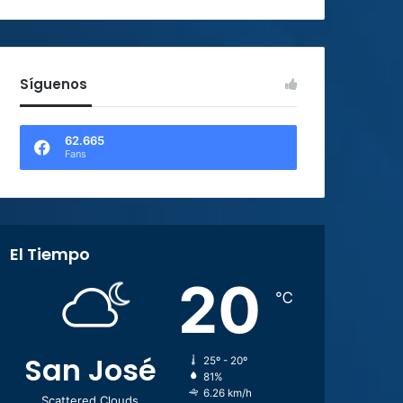
Síguenos
62.665
Fans
El Tiempo
20
℃
San José
25º - 20º
81%
6.26 km/h
Scattered Clouds