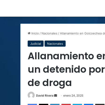
Inicio
/
Nacionales
/
Allanamiento en Goicoechea d
Judicial
Nacionales
Allanamiento e
un detenido po
de droga
Send
David Rivera
enero 24, 2025
an
Facebook
X
LinkedIn
Pinterest
Skype
Messen
C