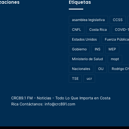
zaciones
Etiquetas
asamblea legislativa
CCSS
CNFL
Costa Rica
COVID-
Estados Unidos
Fuerza Pública
Gobierno
INS
MEP
Ministerio de Salud
mopt
Nacionales
OIJ
Rodrigo C
TSE
ucr
CRC89.1 FM - Noticias - Todo Lo Que Importa en Costa
Rica Contáctanos: info@crc891.com