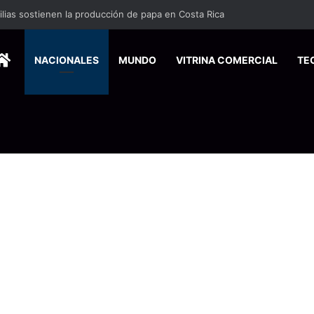
ilias sostienen la producción de papa en Costa Rica
HOME
NACIONALES
MUNDO
VITRINA COMERCIAL
TE