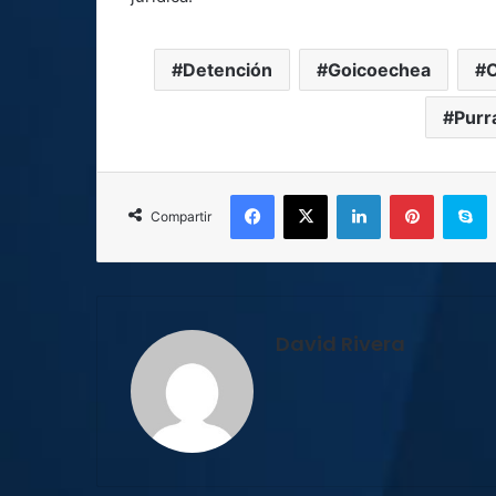
Detención
Goicoechea
O
Purr
Facebook
X
LinkedIn
Pinterest
S
Compartir
David Rivera