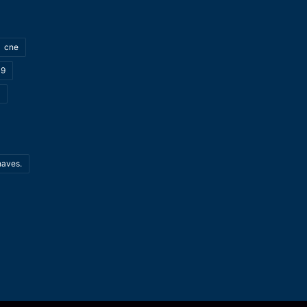
cne
19
haves.