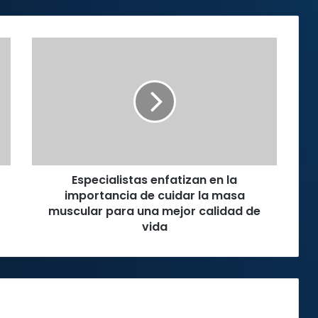
Especialistas
enfatizan
en
la
importancia
de
cuidar
la
masa
Especialistas enfatizan en la
muscular
para
importancia de cuidar la masa
una
muscular para una mejor calidad de
mejor
vida
calidad
de
vida