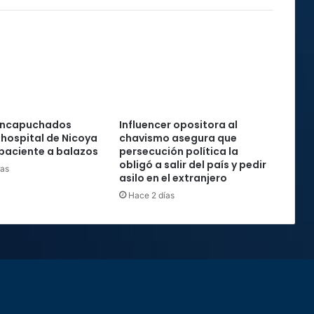
encapuchados
Influencer opositora al
 hospital de Nicoya
chavismo asegura que
paciente a balazos
persecución política la
obligó a salir del país y pedir
ras
asilo en el extranjero
Hace 2 días