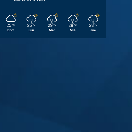
25
25
29
28
28
℃
℃
℃
℃
℃
Dom
Lun
Mar
Mié
Jue