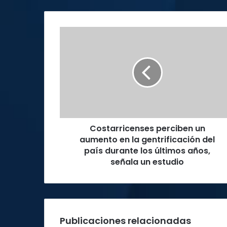
Costarricenses
perciben
un
aumento
en
la
gentrificación
del
país
Costarricenses perciben un
durante
los
aumento en la gentrificación del
últimos
país durante los últimos años,
años,
señala un estudio
señala
un
estudio
Publicaciones relacionadas