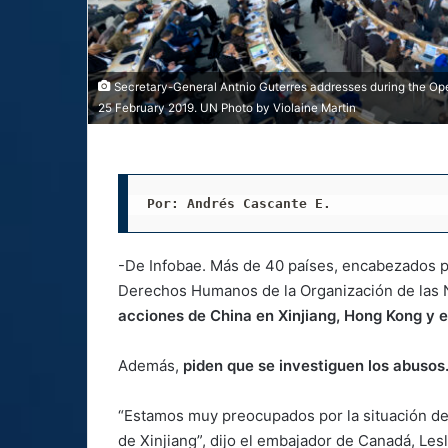
Secretary-General Antnio Guterres addresses during the Ope
25 February 2019. UN Photo by Violaine Martin
Por: Andrés Cascante E.
-De Infobae. Más de 40 países, encabezados p
Derechos Humanos de la Organización de las
acciones de China en Xinjiang, Hong Kong y el
Además,
piden que se investiguen los abusos
“Estamos muy preocupados por la situación d
de Xinjiang”, dijo el embajador de Canadá, Les