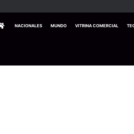
 se suma a la economía circular
HOME
NACIONALES
MUNDO
VITRINA COMERCIAL
TE