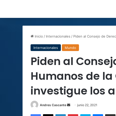
Inicio
/
Internacionales
/
Piden al Consejo de Dere
Internacionales
Mundo
Piden al Consej
Humanos de la
investigue los 
Send
Andres Cascante
junio 22, 2021
an
Facebook
X
LinkedIn
Pinterest
Skype
Messen
C