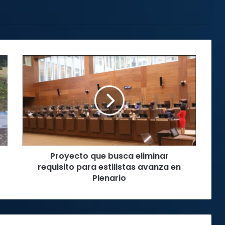
Proyecto
que
busca
eliminar
requisito
para
estilistas
avanza
en
Proyecto que busca eliminar
Plenario
requisito para estilistas avanza en
Plenario