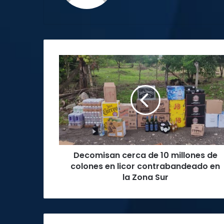
Decomisan
cerca
de
10
millones
de
colones
en
licor
Decomisan cerca de 10 millones de
contrabandeado
en
colones en licor contrabandeado en
la
la Zona Sur
Zona
Sur