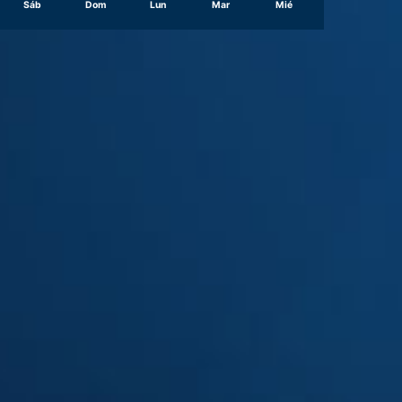
Sáb
Dom
Lun
Mar
Mié