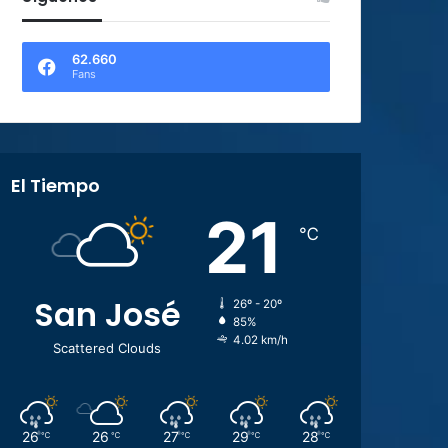
62.660
Fans
El Tiempo
21
℃
San José
26º - 20º
85%
4.02 km/h
Scattered Clouds
26
26
27
29
28
℃
℃
℃
℃
℃