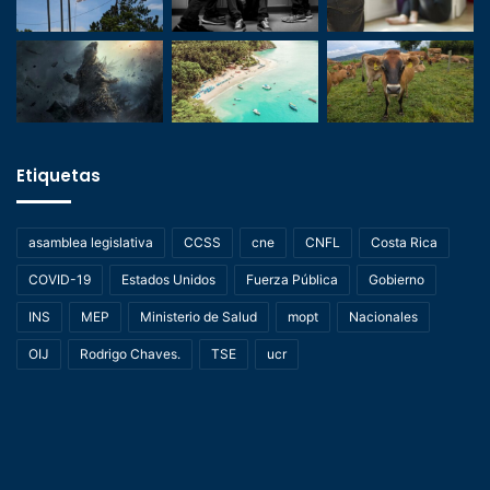
Etiquetas
asamblea legislativa
CCSS
cne
CNFL
Costa Rica
COVID-19
Estados Unidos
Fuerza Pública
Gobierno
INS
MEP
Ministerio de Salud
mopt
Nacionales
OIJ
Rodrigo Chaves.
TSE
ucr