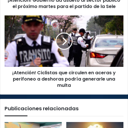
¡Atención! Gobierno da asueto al sector público
para
el próximo martes para el partido de la Sele
el
partido
¡Atención!
de
Ciclistas
la
que
Sele
circulen
en
aceras
y
perifoneo
a
¡Atención! Ciclistas que circulen en aceras y
deshoras
podría
perifoneo a deshoras podría generarle una
generarle
multa
una
multa
Publicaciones relacionadas