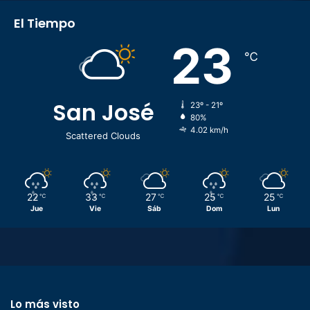
El Tiempo
23
℃
San José
23º - 21º
80%
4.02 km/h
Scattered Clouds
22
33
27
25
25
℃
℃
℃
℃
℃
Jue
Vie
Sáb
Dom
Lun
Lo más visto