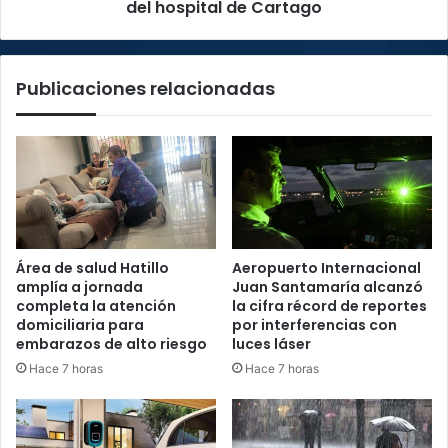
constructora
del hospital de Cartago
del
hospital
de
Publicaciones relacionadas
Cartago
Área de salud Hatillo
Aeropuerto Internacional
amplía a jornada
Juan Santamaría alcanzó
completa la atención
la cifra récord de reportes
domiciliaria para
por interferencias con
embarazos de alto riesgo
luces láser
Hace 7 horas
Hace 7 horas