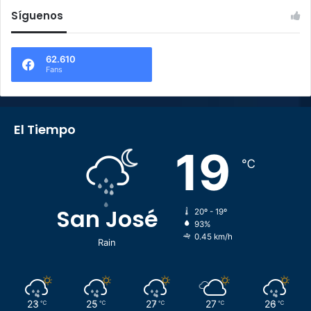
Síguenos
62.610
Fans
El Tiempo
19
℃
San José
20º - 19º
93%
0.45 km/h
Rain
23
25
27
27
26
℃
℃
℃
℃
℃