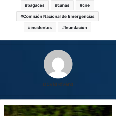
bagaces
cañas
cne
Comisión Nacional de Emergencias
incidentes
Inundación
David Rivera
Panameño
Bolívar