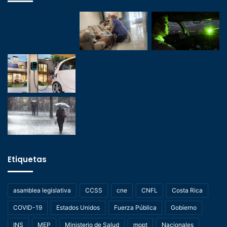
Etiquetas
asamblea legislativa
CCSS
cne
CNFL
Costa Rica
COVID-19
Estados Unidos
Fuerza Pública
Gobierno
INS
MEP
Ministerio de Salud
mopt
Nacionales