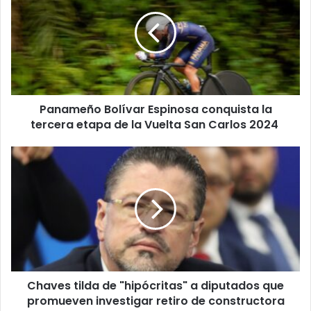
Espinosa
conquista
la
tercera
etapa
de
la
Panameño Bolívar Espinosa conquista la
Vuelta
San
tercera etapa de la Vuelta San Carlos 2024
Carlos
2024
Chaves
tilda
de
"hipócritas"
a
diputados
que
promueven
investigar
Chaves tilda de "hipócritas" a diputados que
retiro
de
promueven investigar retiro de constructora