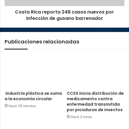
de
Costa Rica reporta 248 casos nuevos por
gusano
barrenador
infección de gusano barrenador
Publicaciones relacionadas
Industria plástica se suma
CCSS inicia distribución de
a la economía circular
medicamento contra
enfermedad transmitida
Hace 39 minutos
por picaduras de insectos
Hace 2 horas