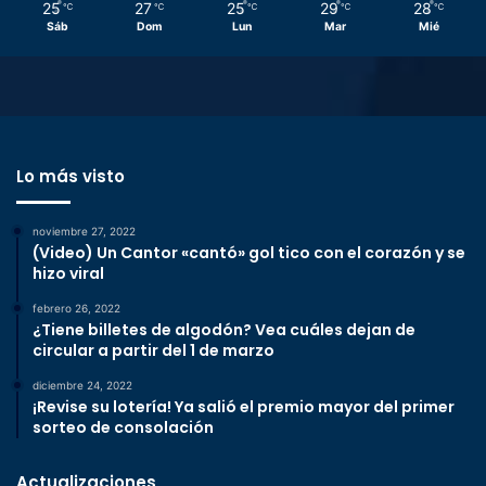
25
27
25
29
28
℃
℃
℃
℃
℃
Sáb
Dom
Lun
Mar
Mié
Lo más visto
noviembre 27, 2022
(Video) Un Cantor «cantó» gol tico con el corazón y se
hizo viral
febrero 26, 2022
¿Tiene billetes de algodón? Vea cuáles dejan de
circular a partir del 1 de marzo
diciembre 24, 2022
¡Revise su lotería! Ya salió el premio mayor del primer
sorteo de consolación
Actualizaciones