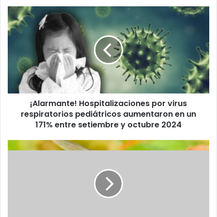
¡Alarmante!
Hospitalizaciones
por
virus
respiratorios
pediátricos
aumentaron
en
un
¡Alarmante! Hospitalizaciones por virus
171%
entre
respiratorios pediátricos aumentaron en un
setiembre
171% entre setiembre y octubre 2024
y
octubre
Costa
2024
Rica
reporta
248
casos
nuevos
por
infección