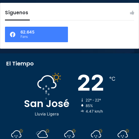
Síguenos
62.645
Fans
El Tiempo
22
℃
San José
22º - 22º
85%
4.47 km/h
Lluvia Ligera