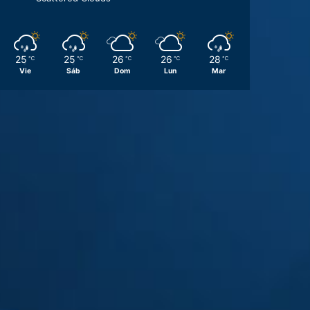
25
25
26
26
28
℃
℃
℃
℃
℃
Vie
Sáb
Dom
Lun
Mar