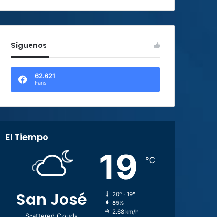
Síguenos
62.621
Fans
El Tiempo
19
℃
San José
20º - 19º
85%
2.68 km/h
Scattered Clouds