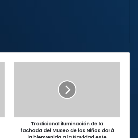
Tradicional
iluminación
de
la
fachada
del
Museo
de
los
Tradicional iluminación de la
Niños
dará
fachada del Museo de los Niños dará
la
la bienvenida a la Navidad este