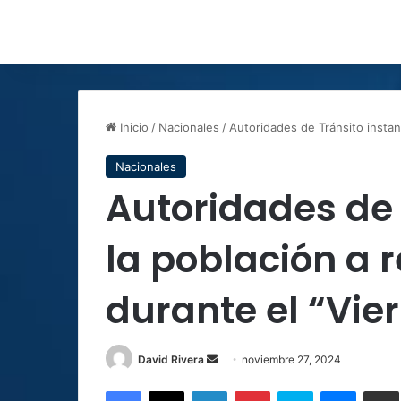
Inicio
/
Nacionales
/
Autoridades de Tránsito instan 
Nacionales
Autoridades de 
la población a r
durante el “Vie
Send
David Rivera
noviembre 27, 2024
an
Facebook
X
LinkedIn
Pinterest
Skype
Messen
C