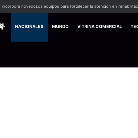
 incorpora novedosos equipos para fortalecer la atención en rehabilita
HOME
NACIONALES
MUNDO
VITRINA COMERCIAL
TE