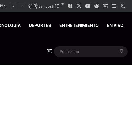
℃
Facebook
X
YouTube
19
Acceso
Publicación
Barra l
Sw
ción
San José
CNOLOGÍA
DEPORTES
ENTRETENIMIENTO
EN VIVO
Publicación al azar
Bus
por