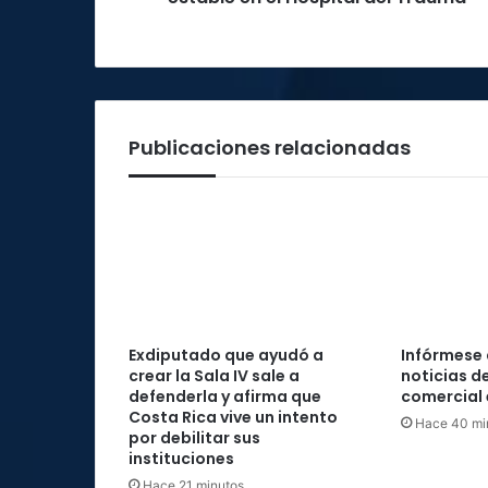
el
Hospital
del
Trauma
Publicaciones relacionadas
Exdiputado que ayudó a
Infórmese 
crear la Sala IV sale a
noticias d
defenderla y afirma que
comercial 
Costa Rica vive un intento
Hace 40 mi
por debilitar sus
instituciones
Hace 21 minutos