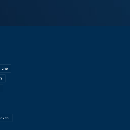
cne
19
haves.