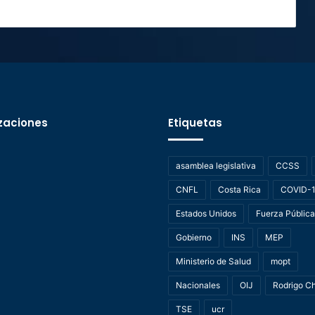
zaciones
Etiquetas
asamblea legislativa
CCSS
CNFL
Costa Rica
COVID-
Estados Unidos
Fuerza Pública
Gobierno
INS
MEP
Ministerio de Salud
mopt
Nacionales
OIJ
Rodrigo C
TSE
ucr