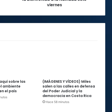
bienvenida
viernes
a
la
Navidad
este
viernes
aquí sobre las
(IMÁGENES Y VÍDEOS) Miles
el ambiente
salen a las calles en defensa
en el país
del Poder Judicial y la
democracia en Costa Rica
nutos
Hace 58 minutos