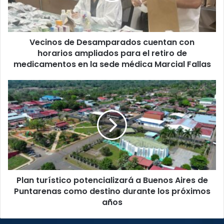
ampliados
para
el
Vecinos de Desamparados cuentan con
retiro
de
horarios ampliados para el retiro de
medicamentos
medicamentos en la sede médica Marcial Fallas
en
la
Plan
sede
turístico
médica
potencializará
Marcial
a
Fallas
Buenos
Aires
de
Puntarenas
como
Plan turístico potencializará a Buenos Aires de
destino
durante
Puntarenas como destino durante los próximos
los
años
próximos
años