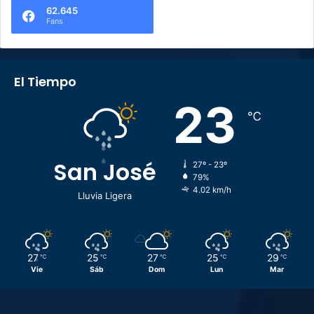
62.645
Fans
El Tiempo
23
℃
San José
27º - 23º
79%
4.02 km/h
Lluvia Ligera
27
25
27
25
29
℃
℃
℃
℃
℃
Vie
Sáb
Dom
Lun
Mar