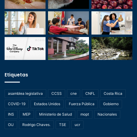
Etiquetas
asamblea legislativa
CCSS
cne
CNFL
Costa Rica
COVID-19
Estados Unidos
Fuerza Pública
Gobierno
INS
MEP
Ministerio de Salud
mopt
Nacionales
OIJ
Rodrigo Chaves.
TSE
ucr