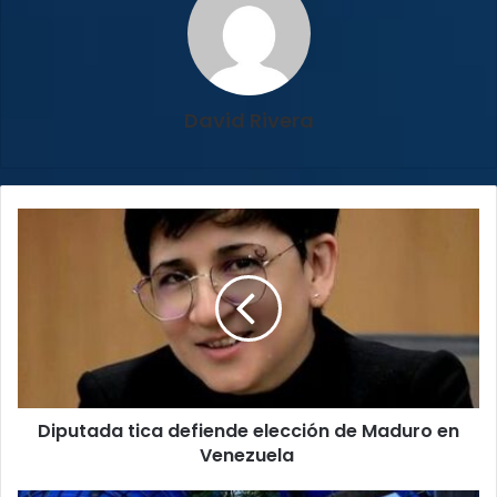
David Rivera
Diputada
tica
defiende
elección
de
Maduro
en
Venezuela
Diputada tica defiende elección de Maduro en
Venezuela