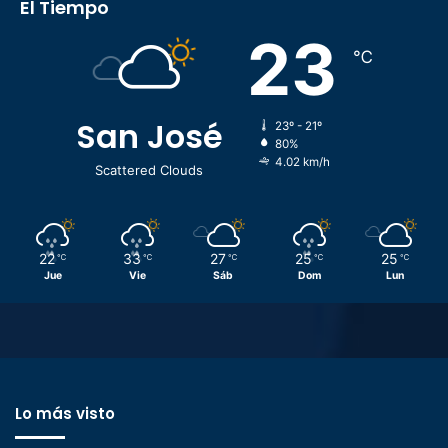
El Tiempo
23
℃
San José
23º - 21º
80%
4.02 km/h
Scattered Clouds
22
33
27
25
25
℃
℃
℃
℃
℃
Jue
Vie
Sáb
Dom
Lun
Lo más visto