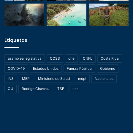
Etiquetas
asamblea legislativa
CCSS
cne
CNFL
Costa Rica
COVID-19
Estados Unidos
Fuerza Pública
Gobierno
INS
MEP
Ministerio de Salud
mopt
Nacionales
OIJ
Rodrigo Chaves.
TSE
ucr