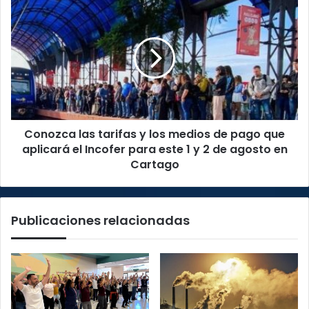
Conozca
las
tarifas
y
los
medios
de
pago
que
Conozca las tarifas y los medios de pago que
aplicará
el
aplicará el Incofer para este 1 y 2 de agosto en
Incofer
Cartago
para
este
1
Publicaciones relacionadas
y
2
de
agosto
en
Cartago