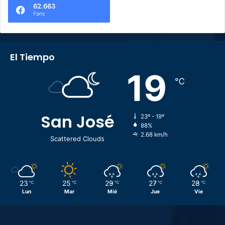
62.663
Fans
El Tiempo
19
℃
San José
23º - 19º
88%
2.68 km/h
Scattered Clouds
23
25
29
27
28
℃
℃
℃
℃
℃
Lun
Mar
Mié
Jue
Vie