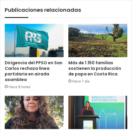
de
Publicaciones relacionadas
la
Sala
IV
Dirigencia del PPSO en San
Más de 1.150 familias
Carlos rechaza línea
sostienen la producción
partidaria en airada
de papa en Costa Rica
asamblea
Hace 1 día
Hace 8 horas