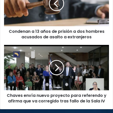
de
prisión
a
dos
hombres
Condenan a 13 años de prisión a dos hombres
acusados
de
acusados de asalto a extranjeros
asalto
a
Chaves
extranjeros
envía
nuevo
proyecto
para
referendo
y
afirma
que
Chaves envía nuevo proyecto para referendo y
va
corregido
afirma que va corregido tras fallo de la Sala IV
tras
fallo