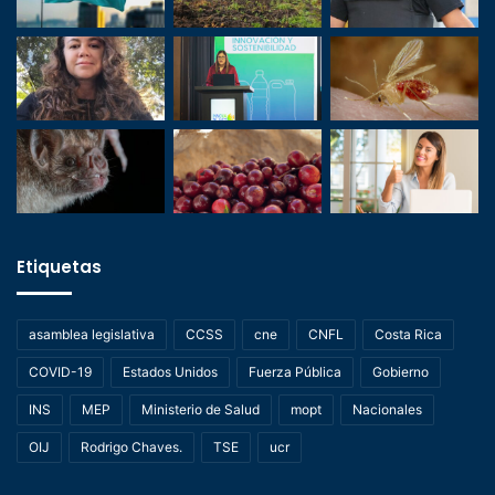
Etiquetas
asamblea legislativa
CCSS
cne
CNFL
Costa Rica
COVID-19
Estados Unidos
Fuerza Pública
Gobierno
INS
MEP
Ministerio de Salud
mopt
Nacionales
OIJ
Rodrigo Chaves.
TSE
ucr