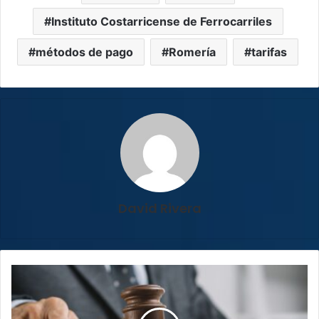
Instituto Costarricense de Ferrocarriles
métodos de pago
Romería
tarifas
David Rivera
Condenan
a
13
años