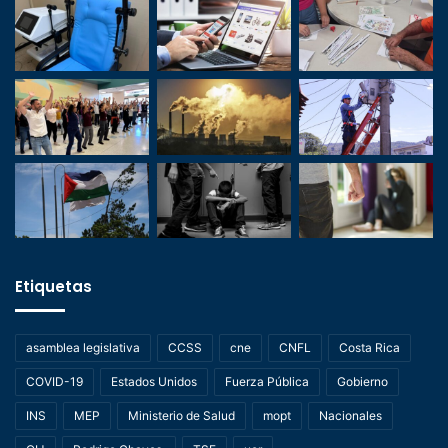
Etiquetas
asamblea legislativa
CCSS
cne
CNFL
Costa Rica
COVID-19
Estados Unidos
Fuerza Pública
Gobierno
INS
MEP
Ministerio de Salud
mopt
Nacionales