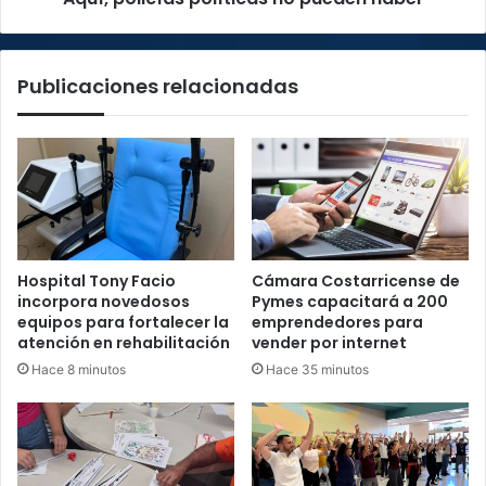
no
pueden
haber"
Publicaciones relacionadas
Hospital Tony Facio
Cámara Costarricense de
incorpora novedosos
Pymes capacitará a 200
equipos para fortalecer la
emprendedores para
atención en rehabilitación
vender por internet
Hace 8 minutos
Hace 35 minutos