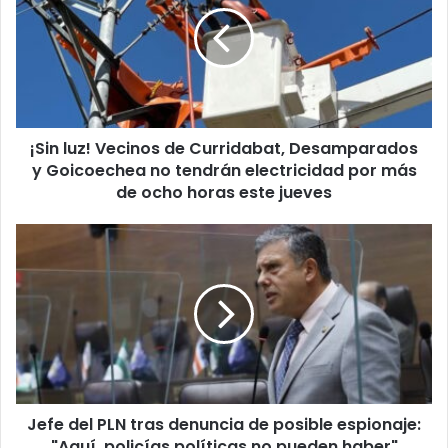
de
Curridabat,
Desamparados
y
Goicoechea
no
¡Sin luz! Vecinos de Curridabat, Desamparados
tendrán
electricidad
y Goicoechea no tendrán electricidad por más
por
de ocho horas este jueves
más
de
Jefe
ocho
del
horas
PLN
este
tras
jueves
denuncia
de
posible
espionaje:
"Aquí,
Jefe del PLN tras denuncia de posible espionaje:
policías
políticas
"Aquí, policías políticas no pueden haber"