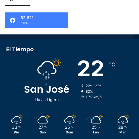
62.621
Fans
El Tiempo
22
℃
San José
22º - 22º
82%
1.79 km/h
Lluvia Ligera
33
27
25
25
28
℃
℃
℃
℃
℃
Vie
Sáb
Dom
Lun
Mar