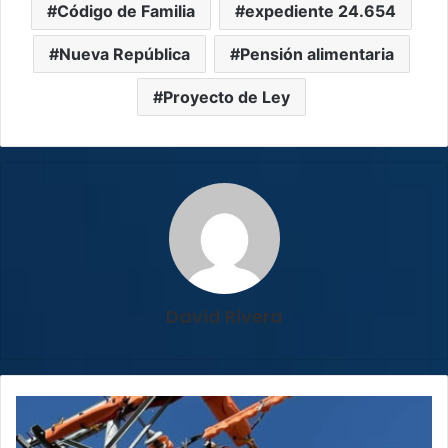
Código de Familia
expediente 24.654
Nueva República
Pensión alimentaria
Proyecto de Ley
David Rivera
¡Sin
luz!
Vecinos