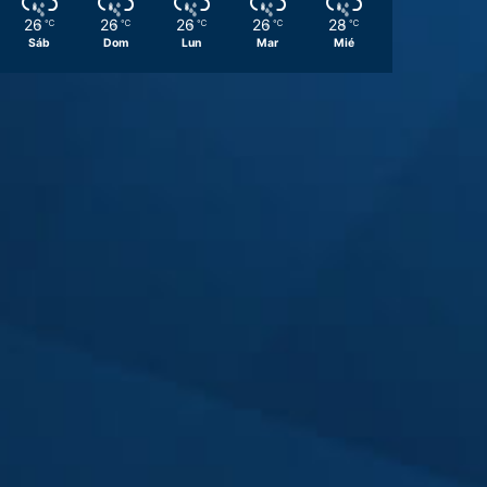
26
26
26
26
28
℃
℃
℃
℃
℃
Sáb
Dom
Lun
Mar
Mié