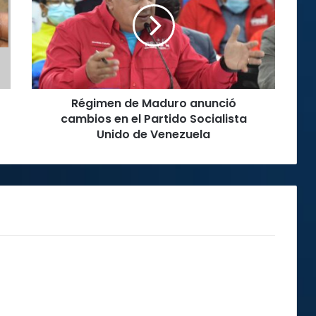
anunció
cambios
en
el
Partido
Socialista
Régimen de Maduro anunció
Unido
de
cambios en el Partido Socialista
Venezuela
Unido de Venezuela