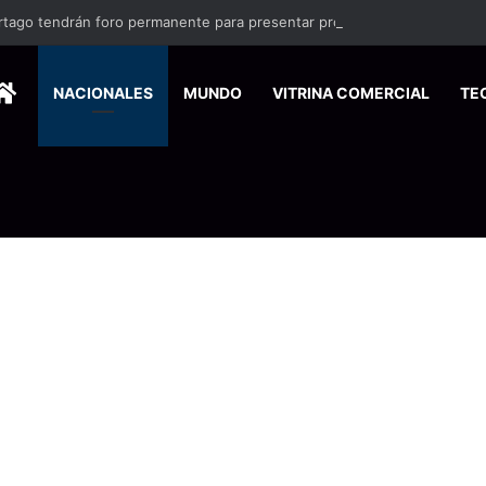
rtago tendrán foro permanente para presentar propuestas
HOME
NACIONALES
MUNDO
VITRINA COMERCIAL
TE