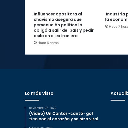
Influencer opositora al
Industria 
chavismo asegura que
la economí
persecución política la
Hace 7 hor
obligó a salir del país y pedir
asilo en el extranjero
Hace 6 horas
Lo más visto
Actuali
noviembre 27, 2022
(Video) Un Cantor «cantó» gol
tico con el corazón y se hizo viral