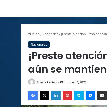
Inicio
/
Nacionales
/
¡Preste atención! Paso por ru
Nacionales
¡Preste atenció
aún se mantien
Send
Sheyla Paniagua
junio 1, 2022
an
Facebook
X
LinkedIn
Pinterest
Skype
Messen
C
email