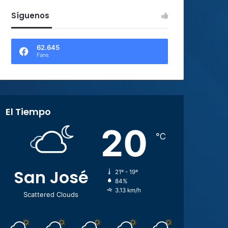
Síguenos
62.645
Fans
El Tiempo
20
℃
San José
21º - 19º
84%
3.13 km/h
Scattered Clouds