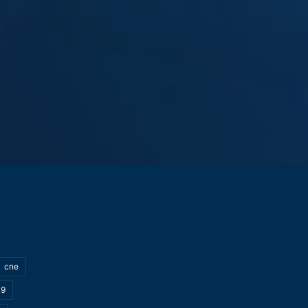
cne
19