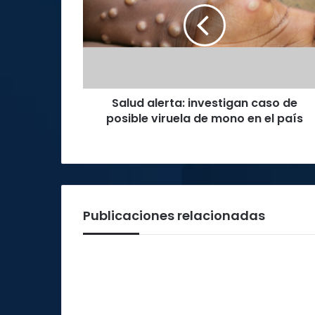
caso
de
posible
viruela
de
mono
Salud alerta: investigan caso de
en
el
posible viruela de mono en el país
país
Publicaciones relacionadas