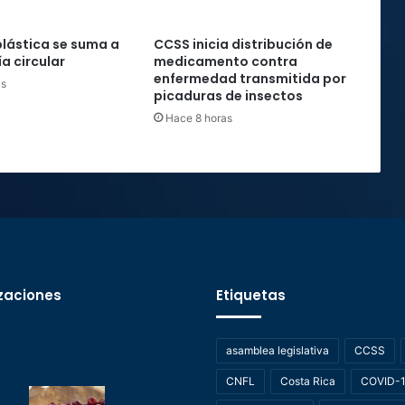
plástica se suma a
CCSS inicia distribución de
a circular
medicamento contra
enfermedad transmitida por
as
picaduras de insectos
Hace 8 horas
zaciones
Etiquetas
asamblea legislativa
CCSS
CNFL
Costa Rica
COVID-