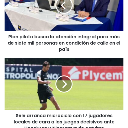
atención
integral
para
más
de
Plan piloto busca la atención integral para más
siete
mil
de siete mil personas en condición de calle en el
personas
país
en
condición
Sele
de
arranca
calle
microciclo
en
con
el
17
país
jugadores
locales
de
cara
Sele arranca microciclo con 17 jugadores
a
los
locales de cara a los juegos decisivos ante
juegos