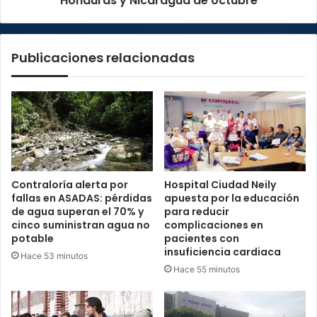
Honduras y Nicaragua de octubre
decisivos
ante
Honduras
Publicaciones relacionadas
y
Nicaragua
de
octubre
Contraloría alerta por
Hospital Ciudad Neily
fallas en ASADAS: pérdidas
apuesta por la educación
de agua superan el 70% y
para reducir
cinco suministran agua no
complicaciones en
potable
pacientes con
insuficiencia cardiaca
Hace 53 minutos
Hace 55 minutos