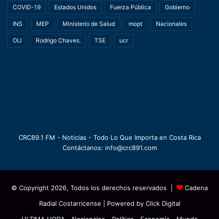
COVID-19
Estados Unidos
Fuerza Pública
Gobierno
INS
MEP
Ministerio de Salud
mopt
Nacionales
OIJ
Rodrigo Chaves.
TSE
ucr
CRC89.1 FM - Noticias - Todo Lo Que Importa en Costa Rica
Contáctanos: info@crc891.com
© Copyright 2026, Todos los derechos reservados |
Cadena
Radial Costarricense
| Powered by
Click Digital