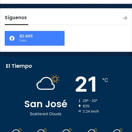
Síguenos
62.645
Fans
El Tiempo
21
℃
San José
29º - 20º
83%
2.24 km/h
Scattered Clouds