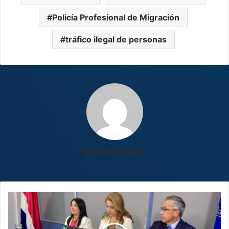
Policía Profesional de Migración
tráfico ilegal de personas
David Rivera
Plan
piloto
busca
la