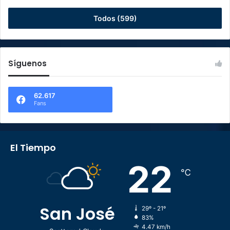
Todos (599)
Síguenos
62.617
Fans
El Tiempo
22
℃
San José
29º - 21º
83%
4.47 km/h