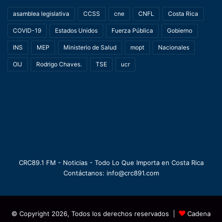
asamblea legislativa
CCSS
cne
CNFL
Costa Rica
COVID-19
Estados Unidos
Fuerza Pública
Gobierno
INS
MEP
Ministerio de Salud
mopt
Nacionales
OIJ
Rodrigo Chaves.
TSE
ucr
CRC89.1 FM - Noticias - Todo Lo Que Importa en Costa Rica
Contáctanos: info@crc891.com
© Copyright 2026, Todos los derechos reservados |
Cadena