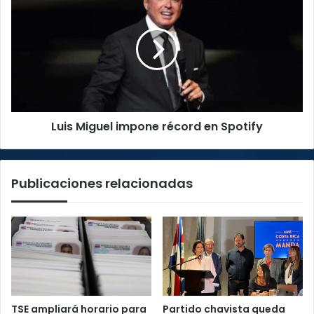
Miguel
impone
récord
en
Spotify
Luis Miguel impone récord en Spotify
Publicaciones relacionadas
TSE ampliará horario para
Partido chavista queda