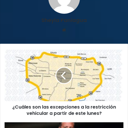
Sheyla Paniagua
Sitio
web
¿Cuáles
son
las
excepciones
a
la
restricción
vehicular
a
¿Cuáles son las excepciones a la restricción
partir
de
vehicular a partir de este lunes?
este
lunes?
Luis