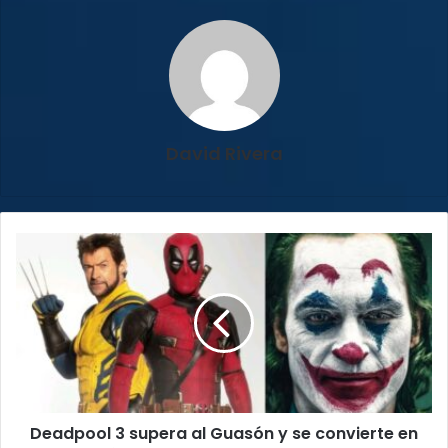
David Rivera
Deadpool
3
supera
al
Guasón
y
se
convierte
en
Deadpool 3 supera al Guasón y se convierte en
la