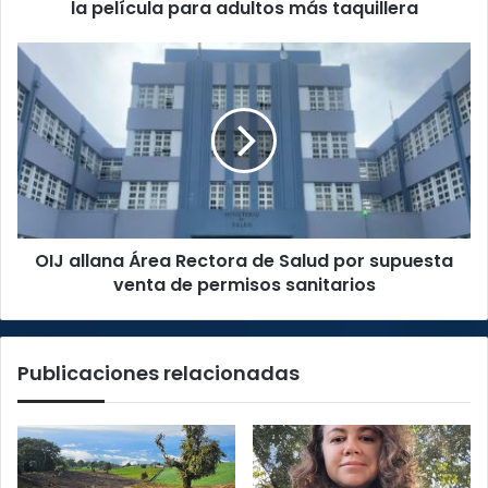
película
la película para adultos más taquillera
para
adultos
OIJ
más
allana
taquillera
Área
Rectora
de
Salud
por
supuesta
venta
OIJ allana Área Rectora de Salud por supuesta
de
permisos
venta de permisos sanitarios
sanitarios
Publicaciones relacionadas