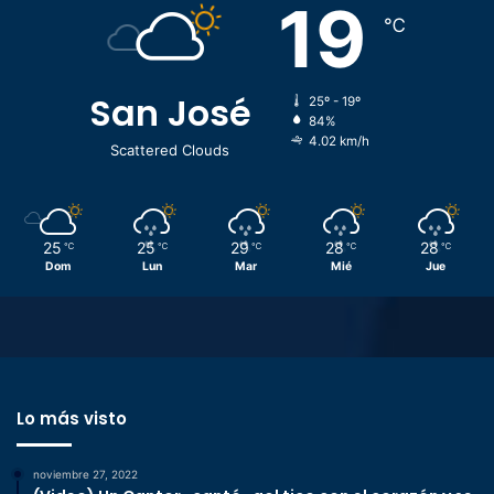
19
℃
San José
25º - 19º
84%
4.02 km/h
Scattered Clouds
25
25
29
28
28
℃
℃
℃
℃
℃
Dom
Lun
Mar
Mié
Jue
Lo más visto
noviembre 27, 2022