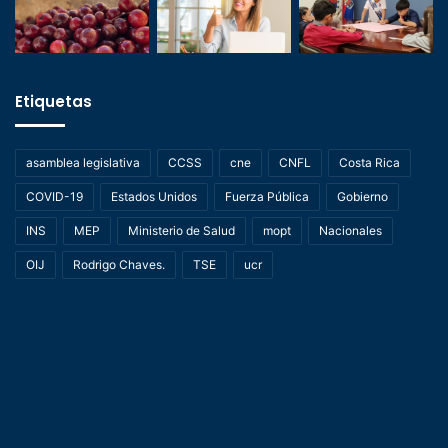
Etiquetas
asamblea legislativa
CCSS
cne
CNFL
Costa Rica
COVID-19
Estados Unidos
Fuerza Pública
Gobierno
INS
MEP
Ministerio de Salud
mopt
Nacionales
OIJ
Rodrigo Chaves.
TSE
ucr